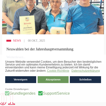
NEWS
08 OKT., 2025
Neuwahlen bei der Jahreshauptversammlung
Weiterlesen..
01