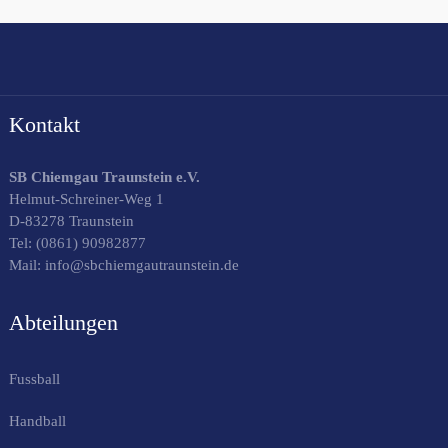
Kontakt
SB Chiemgau Traunstein e.V.
Helmut-Schreiner-Weg 1
D-83278 Traunstein
Tel:
(0861) 90982877
Mail: info@sbchiemgautraunstein.de
Abteilungen
Fussball
Handball