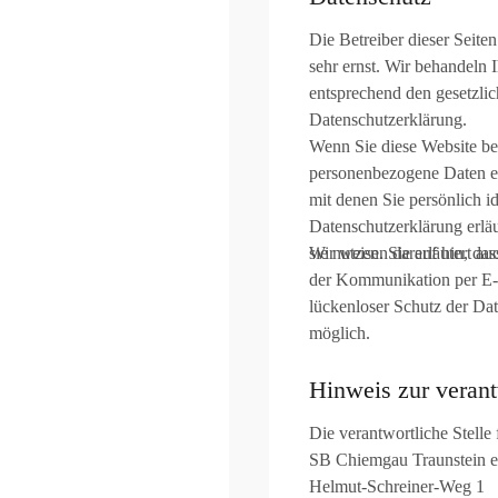
Die Betreiber dieser Seite
sehr ernst. Wir behandeln
entsprechend den gesetzlic
Datenschutzerklärung.
Wenn Sie diese Website be
personenbezogene Daten e
mit denen Sie persönlich i
Datenschutzerklärung erlä
sie nutzen. Sie erläutert 
Wir weisen darauf hin, das
der Kommunikation per E-M
lückenloser Schutz der Dat
möglich.
Hinweis zur verant
Die verantwortliche Stelle 
SB Chiemgau Traunstein e
Helmut-Schreiner-Weg 1