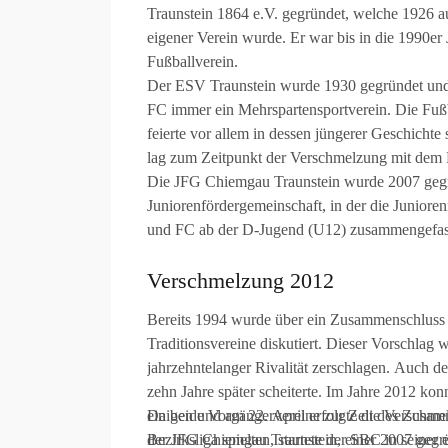
Traunstein 1864 e.V. gegründet, welche 1926 au
eigener Verein wurde. Er war bis in die 1990er J
Fußballverein.
Der ESV Traunstein wurde 1930 gegründet un
FC immer ein Mehrspartensportverein. Die Fuß
feierte vor allem in dessen jüngerer Geschichte
lag zum Zeitpunkt der Verschmelzung mit dem 
Die JFG Chiemgau Traunstein wurde 2007 gegr
Juniorenfördergemeinschaft, in der die Junio
und FC ab der D-Jugend (U12) zusammengefas
Verschmelzung 2012
Bereits 1994 wurde über ein Zusammenschluss 
Traditionsvereine diskutiert. Dieser Vorschlag
jahrzehntelanger Rivalität zerschlagen. Auch d
zehn Jahre später scheiterte. Im Jahre 2012 kon
einigen und am 22. April erfolgte die Versch
Da beide Vorgängervereine zur Zeit des Zusam
der JFG Chiemgau Traunstein, einer 2007 gegr
Bezirksliga spielten, startete der SBC in seiner 