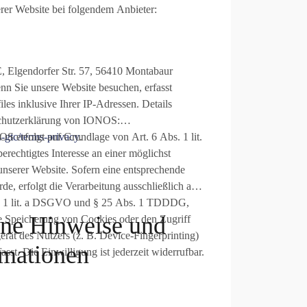
erer Website bei folgendem Anbieter:
, Elgendorfer Str. 57, 56410 Montabaur
 Sie unsere Website besuchen, erfasst
es inklusive Ihrer IP-Adressen. Details
chutzerklärung von IONOS:
-gtc/terms-privacy
erfolgt auf Grundlage von Art. 6 Abs. 1 lit.
.
rechtigtes Interesse an einer möglichst
unserer Website. Sofern eine entsprechende
de, erfolgt die Verarbeitung ausschließlich auf
. 1 lit. a DSGVO und § 25 Abs. 1 TDDDG,
ine Hinweise und
ie Speicherung von Cookies oder den Zugriff
rät des Nutzers (z. B. Device-Fingerprinting)
ormationen
t. Die Einwilligung ist jederzeit widerrufbar.