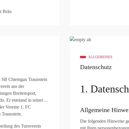
ALLGEMEINES
Datenschutz
z SB Chiemgau Traunstein
1. Datensch
verein aus der
lungen Breitensport,
o. Er entstand in seiner
er Vereine 1. FC
Allgemeine Hinwe
 Traunstein.
Die folgenden Hinweise ge
teilung des Turnverein
mit Ihren personenbezogen