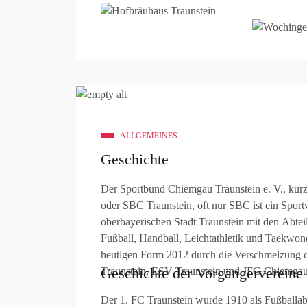
ALLGEMEINES
Geschichte
Der Sportbund Chiemgau Traunstein e. V., kur
oder SBC Traunstein, oft nur SBC ist ein Sport
oberbayerischen Stadt Traunstein mit den Abtei
Fußball, Handball, Leichtathletik und Taekwond
heutigen Form 2012 durch die Verschmelzung d
Geschichte der Vorgängervereine
Traunstein, ESV Traunstein und JFG Chiemgau
Der 1. FC Traunstein wurde 1910 als Fußballab