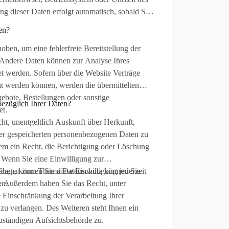
ung dieser Daten erfolgt automatisch, sobald Sie
en?
oben, um eine fehlerfreie Bereitstellung der
 Andere Daten können zur Analyse Ihres
t werden. Sofern über die Website Verträge
t werden können, werden die übermittelten
ebote, Bestellungen oder sonstige
ezüglich Ihrer Daten?
et.
cht, unentgeltlich Auskunft über Herkunft,
r gespeicherten personenbezogenen Daten zu
dem ein Recht, die Berichtigung oder Löschung
. Wenn Sie eine Einwilligung zur
haben, können Sie diese Einwilligung jederzeit
 Fragen zum Thema Datenschutz können Sie
n. Außerdem haben Sie das Recht, unter
en.
Einschränkung der Verarbeitung Ihrer
u verlangen. Des Weiteren steht Ihnen ein
uständigen Aufsichtsbehörde zu.