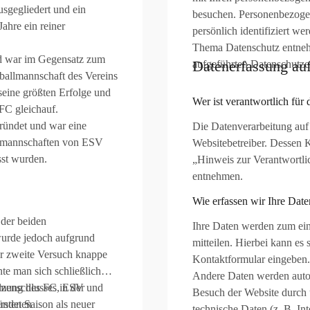
sgegliedert und ein
besuchen. Personenbezogen
ahre ein reiner
persönlich identifiziert w
Thema Datenschutz entneh
d war im Gegensatz zum
Datenerfassung auf
aufgeführten Datenschutze
ballmannschaft des Vereins
 seine größten Erfolge und
Wer ist verantwortlich für
FC gleichauf.
ündet und war eine
Die Datenverarbeitung auf 
renmannschaften von ESV
Websitebetreiber. Dessen 
st wurden.
„Hinweis zur Verantwortlic
entnehmen.
Wie erfassen wir Ihre Date
der beiden
Ihre Daten werden zum ein
 wurde jedoch aufgrund
mitteilen. Hierbei kann es 
er zweite Versuch knappe
Kontaktformular eingeben.
nte man sich schließlich
Andere Daten werden autom
melzung des FC, ESV und
menschlusses in der
Besuch der Website durch u
ündeten
ersten Saison als neuer
technische Daten (z. B. In