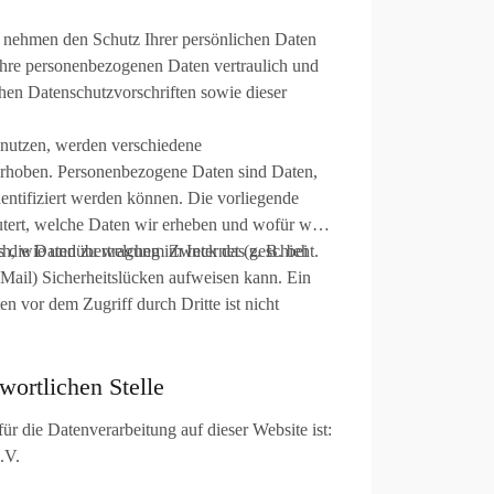
n nehmen den Schutz Ihrer persönlichen Daten
 Ihre personenbezogenen Daten vertraulich und
hen Datenschutzvorschriften sowie dieser
nutzen, werden verschiedene
rhoben. Personenbezogene Daten sind Daten,
dentifiziert werden können. Die vorliegende
utert, welche Daten wir erheben und wofür wir
auch, wie und zu welchem Zweck das geschieht.
s die Datenübertragung im Internet (z. B. bei
ail) Sicherheitslücken aufweisen kann. Ein
en vor dem Zugriff durch Dritte ist nicht
wortlichen Stelle
für die Datenverarbeitung auf dieser Website ist:
.V.