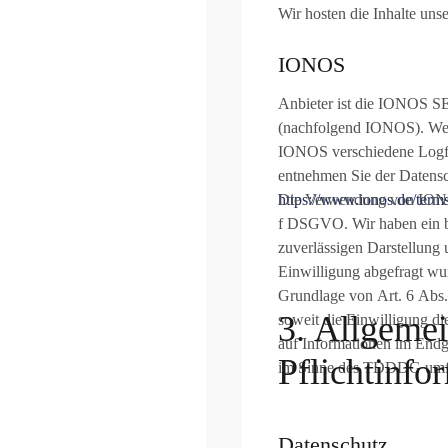
Wir hosten die Inhalte uns
iglich den 15.
gation zwischen Landes-
IONOS
n Ligakonkurrenten BCF
 im Hinspiel und einer
Anbieter ist die IONOS SE
raunstein den direkten
(nachfolgend IONOS). Wenn
IONOS verschiedene Logfil
entnehmen Sie der Datens
https://www.ionos.de/terms
Die Verwendung von IONOS 
f DSGVO. Wir haben ein be
zuverlässigen Darstellung 
Einwilligung abgefragt wur
Grundlage von Art. 6 Abs
3. Allgeme
soweit die Einwilligung d
auf Informationen im Endge
Pflicht­inf
im Sinne des TDDDG umfass
Datenschutz