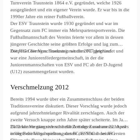
Turnverein Traunstein 1864 e.V. gegründet, welche 1926
ausgegliedert und ein eigener Verein wurde. Er war bis in die
1990er Jahre ein reiner Fußballverein.
Der ESV Traunstein wurde 1930 gegründet und war im
Gegensatz zum FC immer ein Mehrspartensportverein. Die
Fußballmannschaft des Vereins feierte vor allem in dessen
jüngerer Geschichte seine größten Erfolge und lag zum
Zeitpunkt der Verschmelzung mit dem FC gleichauf.
Die JFG Chiemgau Traunstein wurde 2007 gegründet und
war eine Juniorenfördergemeinschaft, in der die
Juniorenmannschaften von ESV und FC ab der D-Jugend
(U12) zusammengefasst wurden.
Verschmelzung 2012
Bereits 1994 wurde über ein Zusammenschluss der beiden
Traditionsvereine diskutiert. Dieser Vorschlag wurde jedoch
aufgrund jahrzehntelanger Rivalität zerschlagen. Auch der
zweite Versuch knappe zehn Jahre später scheiterte. Im Jahre
2012 konnte man sich schließlich einigen und am 22. April
Da beide Vorgängervereine zur Zeit des Zusammenschlusses
erfolgte die Verschmelzung des FC, ESV und der JFG
in der Bezirksliga spielten, startete der SBC in seiner ersten