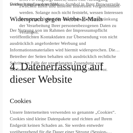
wechselt und an dem Schloss-Symbol in Ihrer Browserzeile.
Dritten mitgelesen werden.
zwischen Ihren und unseren Interessen vorgenommen
werden. Solange noch nicht feststeht, wessen Interessen
Widerspruch gegen Werbe-E-Mails
überwiegen, haben Sie das Recht, die Einschränkung
der Verarbeitung Ihrer personenbezogenen Daten zu
Der Nutzung von im Rahmen der Impressumspflicht
verlangen.
veröffentlichten Kontaktdaten zur Übersendung von nicht
ausdrücklich angeforderter Werbung und
Informationsmaterialien wird hiermit widersprochen. Die
Betreiber der Seiten behalten sich ausdrücklich rechtliche
Schritte im Falle der unverlangten Zusendung von
4. Datenerfassung auf
Werbeinformationen, etwa durch Spam-E-Mails, vor.
dieser Website
Cookies
Unsere Internetseiten verwenden so genannte „Cookies“.
Cookies sind kleine Datenpakete und richten auf Ihrem
Endgerät keinen Schaden an. Sie werden entweder
vorübergehend für die Dauer einer Sitzung (Session-