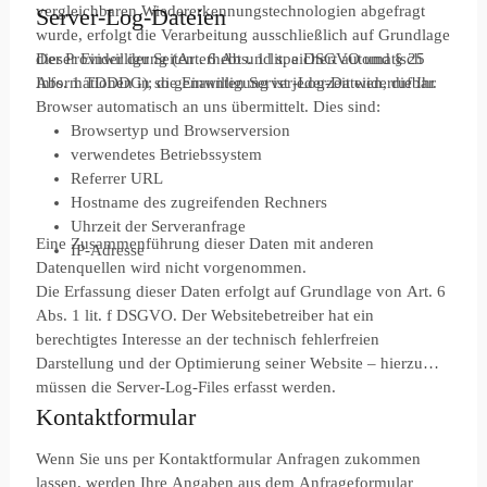
vergleichbaren Wiedererkennungstechnologien abgefragt
Server-Log-Dateien
wurde, erfolgt die Verarbeitung ausschließlich auf Grundlage
dieser Einwilligung (Art. 6 Abs. 1 lit. a DSGVO und § 25
Der Provider der Seiten erhebt und speichert automatisch
Abs. 1 TDDDG); die Einwilligung ist jederzeit widerrufbar.
Informationen in so genannten Server-Log-Dateien, die Ihr
Browser automatisch an uns übermittelt. Dies sind:
Browsertyp und Browserversion
verwendetes Betriebssystem
Referrer URL
Hostname des zugreifenden Rechners
Uhrzeit der Serveranfrage
Eine Zusammenführung dieser Daten mit anderen
IP-Adresse
Datenquellen wird nicht vorgenommen.
Die Erfassung dieser Daten erfolgt auf Grundlage von Art. 6
Abs. 1 lit. f DSGVO. Der Websitebetreiber hat ein
berechtigtes Interesse an der technisch fehlerfreien
Darstellung und der Optimierung seiner Website – hierzu
müssen die Server-Log-Files erfasst werden.
Kontaktformular
Wenn Sie uns per Kontaktformular Anfragen zukommen
lassen, werden Ihre Angaben aus dem Anfrageformular