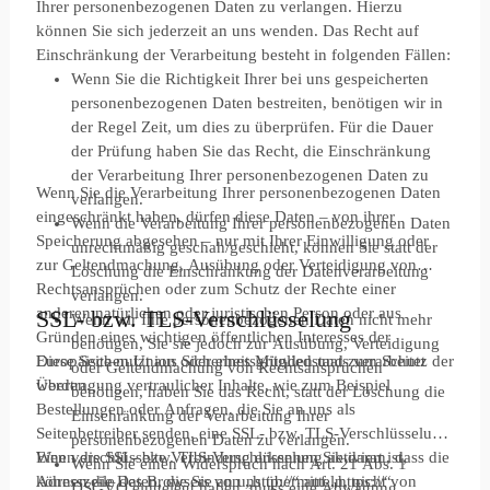
Ihrer personenbezogenen Daten zu verlangen. Hierzu
können Sie sich jederzeit an uns wenden. Das Recht auf
Einschränkung der Verarbeitung besteht in folgenden Fällen:
Wenn Sie die Richtigkeit Ihrer bei uns gespeicherten
personenbezogenen Daten bestreiten, benötigen wir in
der Regel Zeit, um dies zu überprüfen. Für die Dauer
der Prüfung haben Sie das Recht, die Einschränkung
der Verarbeitung Ihrer personenbezogenen Daten zu
Wenn Sie die Verarbeitung Ihrer personenbezogenen Daten
verlangen.
eingeschränkt haben, dürfen diese Daten – von ihrer
Wenn die Verarbeitung Ihrer personenbezogenen Daten
Speicherung abgesehen – nur mit Ihrer Einwilligung oder
unrechtmäßig geschah/geschieht, können Sie statt der
zur Geltendmachung, Ausübung oder Verteidigung von
Löschung die Einschränkung der Datenverarbeitung
Rechtsansprüchen oder zum Schutz der Rechte einer
verlangen.
anderen natürlichen oder juristischen Person oder aus
SSL- bzw. TLS-Verschlüsselung
Wenn wir Ihre personenbezogenen Daten nicht mehr
Gründen eines wichtigen öffentlichen Interesses der
benötigen, Sie sie jedoch zur Ausübung, Verteidigung
Europäischen Union oder eines Mitgliedstaats verarbeitet
Diese Seite nutzt aus Sicherheitsgründen und zum Schutz der
oder Geltendmachung von Rechtsansprüchen
werden.
Übertragung vertraulicher Inhalte, wie zum Beispiel
benötigen, haben Sie das Recht, statt der Löschung die
Bestellungen oder Anfragen, die Sie an uns als
Einschränkung der Verarbeitung Ihrer
Seitenbetreiber senden, eine SSL- bzw. TLS-Verschlüsselung.
personenbezogenen Daten zu verlangen.
Eine verschlüsselte Verbindung erkennen Sie daran, dass die
Wenn die SSL- bzw. TLS-Verschlüsselung aktiviert ist,
Wenn Sie einen Widerspruch nach Art. 21 Abs. 1
Adresszeile des Browsers von „http://“ auf „https://“
können die Daten, die Sie an uns übermitteln, nicht von
DSGVO eingelegt haben, muss eine Abwägung