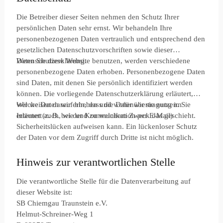
Die Betreiber dieser Seiten nehmen den Schutz Ihrer
persönlichen Daten sehr ernst. Wir behandeln Ihre
personenbezogenen Daten vertraulich und entsprechend den
gesetzlichen Datenschutzvorschriften sowie dieser
Datenschutzerklärung.
Wenn Sie diese Website benutzen, werden verschiedene
personenbezogene Daten erhoben. Personenbezogene Daten
sind Daten, mit denen Sie persönlich identifiziert werden
können. Die vorliegende Datenschutzerklärung erläutert,
welche Daten wir erheben und wofür wir sie nutzen. Sie
Wir weisen darauf hin, dass die Datenübertragung im
erläutert auch, wie und zu welchem Zweck das geschieht.
Internet (z. B. bei der Kommunikation per E-Mail)
Sicherheitslücken aufweisen kann. Ein lückenloser Schutz
der Daten vor dem Zugriff durch Dritte ist nicht möglich.
Hinweis zur verantwortlichen Stelle
Die verantwortliche Stelle für die Datenverarbeitung auf
dieser Website ist:
SB Chiemgau Traunstein e.V.
Helmut-Schreiner-Weg 1