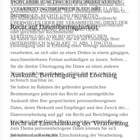
ZWINGENDE SCHUTZWÜRDIGE GRÜNDE FÜR DIE
NICHT MEHR ZUM ZWECKE DER DIREKTWERBUNG
Aufsichtsbehörde, insbesondere in dem Mitgliedstaat ihres
VERARBEITUNG NACHWEISEN, DIE IHRE
VERWENDET (WIDERSPRUCH NACH ART. 21 ABS. 2
gewöhnlichen Aufenthalts, ihres Arbeitsplatzes oder des Orts
INTERESSEN, RECHTE UND FREIHEITEN
DSGVO).
des mutmaßlichen Verstoßes zu. Das Beschwerderecht
ÜBERWIEGEN ODER DIE VERARBEITUNG DIENT DER
besteht unbeschadet anderweitiger verwaltungsrechtlicher
Recht auf Daten­übertrag­barkeit
GELTENDMACHUNG, AUSÜBUNG ODER
oder gerichtlicher Rechtsbehelfe.
VERTEIDIGUNG VON RECHTSANSPRÜCHEN
Sie haben das Recht, Daten, die wir auf Grundlage Ihrer
(WIDERSPRUCH NACH ART. 21 ABS. 1 DSGVO).
Einwilligung oder in Erfüllung eines Vertrags automatisiert
verarbeiten, an sich oder an einen Dritten in einem gängigen,
maschinenlesbaren Format aushändigen zu lassen. Sofern
Sie die direkte Übertragung der Daten an einen anderen
Verantwortlichen verlangen, erfolgt dies nur, soweit es
Auskunft, Berichtigung und Löschung
technisch machbar ist.
Sie haben im Rahmen der geltenden gesetzlichen
Bestimmungen jederzeit das Recht auf unentgeltliche
Auskunft über Ihre gespeicherten personenbezogenen
Daten, deren Herkunft und Empfänger und den Zweck der
Datenverarbeitung und ggf. ein Recht auf Berichtigung oder
Löschung dieser Daten. Hierzu sowie zu weiteren Fragen
Recht auf Einschränkung der Verarbeitung
zum Thema personenbezogene Daten können Sie sich
jederzeit an uns wenden.
Sie haben das Recht, die Einschränkung der Verarbeitung