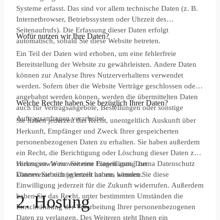
Systeme erfasst. Das sind vor allem technische Daten (z. B.
Internetbrowser, Betriebssystem oder Uhrzeit des
Seitenaufrufs). Die Erfassung dieser Daten erfolgt
Wofür nutzen wir Ihre Daten?
automatisch, sobald Sie diese Website betreten.
Ein Teil der Daten wird erhoben, um eine fehlerfreie
Bereitstellung der Website zu gewährleisten. Andere Daten
können zur Analyse Ihres Nutzerverhaltens verwendet
werden. Sofern über die Website Verträge geschlossen oder
angebahnt werden können, werden die übermittelten Daten
Welche Rechte haben Sie bezüglich Ihrer Daten?
auch für Vertragsangebote, Bestellungen oder sonstige
Auftragsanfragen verarbeitet.
Sie haben jederzeit das Recht, unentgeltlich Auskunft über
Herkunft, Empfänger und Zweck Ihrer gespeicherten
personenbezogenen Daten zu erhalten. Sie haben außerdem
ein Recht, die Berichtigung oder Löschung dieser Daten zu
verlangen. Wenn Sie eine Einwilligung zur
Hierzu sowie zu weiteren Fragen zum Thema Datenschutz
Datenverarbeitung erteilt haben, können Sie diese
können Sie sich jederzeit an uns wenden.
Einwilligung jederzeit für die Zukunft widerrufen. Außerdem
haben Sie das Recht, unter bestimmten Umständen die
2. Hosting
Einschränkung der Verarbeitung Ihrer personenbezogenen
Daten zu verlangen. Des Weiteren steht Ihnen ein