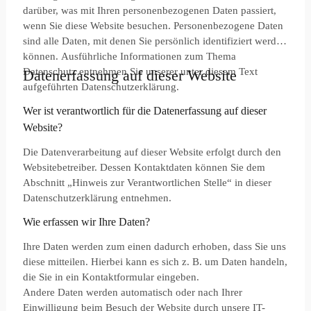
darüber, was mit Ihren personenbezogenen Daten passiert,
spannend. Doch mit dem Ausgleichstreffer durch einen
wenn Sie diese Website besuchen. Personenbezogene Daten
Elfmeter in der 89. Minute machte Alexander Köberich alles
sind alle Daten, mit denen Sie persönlich identifiziert werden
klar und Traunstein stieg in die Bayernliga auf. In der ersten
können. Ausführliche Informationen zum Thema
Bayernligasaison erreichte man lediglich den 15.
Datenschutz entnehmen Sie unserer unter diesem Text
Tabellenplatz und musste abermals in der Relegation
Datenerfassung auf dieser Website
aufgeführten Datenschutzerklärung.
zwischen Landes- und Bayernliga antreten. Dort traf man auf
den Ligakonkurrenten BCF Wolfratshausen. Nach einem
Wer ist verantwortlich für die Datenerfassung auf dieser
1:1-Unentschieden im Hinspiel und einer 1:3-Niederlage im
Website?
Rückspiel, musste der SBC Traunstein den direkten
Wiederabstieg antreten.
Die Datenverarbeitung auf dieser Website erfolgt durch den
Websitebetreiber. Dessen Kontaktdaten können Sie dem
Abschnitt „Hinweis zur Verantwortlichen Stelle“ in dieser
Datenschutzerklärung entnehmen.
Wie erfassen wir Ihre Daten?
Ihre Daten werden zum einen dadurch erhoben, dass Sie uns
diese mitteilen. Hierbei kann es sich z. B. um Daten handeln,
die Sie in ein Kontaktformular eingeben.
Andere Daten werden automatisch oder nach Ihrer
Einwilligung beim Besuch der Website durch unsere IT-