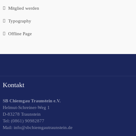
Mitglied werden
Typography
Offline Page
Kontakt
SB Chiemgau Traunstein e.V.
Helmut-Schreiner-Weg 1
D-83278 Traunstein
Tel:
(0861) 90982877
Mail: info@sbchiemgautraunstein.de