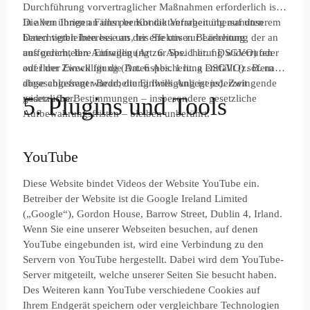
Durchführung vorvertraglicher Maßnahmen erforderlich ist.
In allen übrigen Fällen beruht die Verarbeitung auf unserem
Die von Ihnen an uns per Kontaktanfragen übersandten
berechtigten Interesse an der effektiven Bearbeitung der an
Daten verbleiben bei uns, bis Sie uns zur Löschung
uns gerichteten Anfragen (Art. 6 Abs. 1 lit. f DSGVO) oder
auffordern, Ihre Einwilligung zur Speicherung widerrufen
auf Ihrer Einwilligung (Art. 6 Abs. 1 lit. a DSGVO) sofern
oder der Zweck für die Datenspeicherung entfällt (z. B. nach
diese abgefragt wurde; die Einwilligung ist jederzeit
abgeschlossener Bearbeitung Ihres Anliegens). Zwingende
widerrufbar.
gesetzliche Bestimmungen – insbesondere gesetzliche
5. Plugins und Tools
Aufbewahrungsfristen – bleiben unberührt.
YouTube
Diese Website bindet Videos der Website YouTube ein.
Betreiber der Website ist die Google Ireland Limited
(„Google“), Gordon House, Barrow Street, Dublin 4, Irland.
Wenn Sie eine unserer Webseiten besuchen, auf denen
YouTube eingebunden ist, wird eine Verbindung zu den
Servern von YouTube hergestellt. Dabei wird dem YouTube-
Server mitgeteilt, welche unserer Seiten Sie besucht haben.
Des Weiteren kann YouTube verschiedene Cookies auf
Ihrem Endgerät speichern oder vergleichbare Technologien