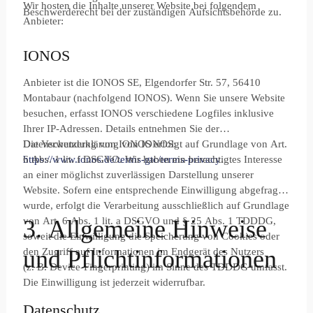
Wir hosten die Inhalte unserer Website bei folgendem
Beschwerderecht bei der zuständigen Aufsichtsbehörde zu.
Anbieter:
IONOS
Anbieter ist die IONOS SE, Elgendorfer Str. 57, 56410
Montabaur (nachfolgend IONOS). Wenn Sie unsere Website
besuchen, erfasst IONOS verschiedene Logfiles inklusive
Ihrer IP-Adressen. Details entnehmen Sie der
Datenschutzerklärung von IONOS:
Die Verwendung von IONOS erfolgt auf Grundlage von Art.
https://www.ionos.de/terms-gtc/terms-privacy
6 Abs. 1 lit. f DSGVO. Wir haben ein berechtigtes Interesse
.
an einer möglichst zuverlässigen Darstellung unserer
Website. Sofern eine entsprechende Einwilligung abgefragt
wurde, erfolgt die Verarbeitung ausschließlich auf Grundlage
von Art. 6 Abs. 1 lit. a DSGVO und § 25 Abs. 1 TDDDG,
3. Allgemeine Hinweise
soweit die Einwilligung die Speicherung von Cookies oder
und Pflicht­informationen
den Zugriff auf Informationen im Endgerät des Nutzers
(z. B. Device-Fingerprinting) im Sinne des TDDDG umfasst.
Die Einwilligung ist jederzeit widerrufbar.
Datenschutz