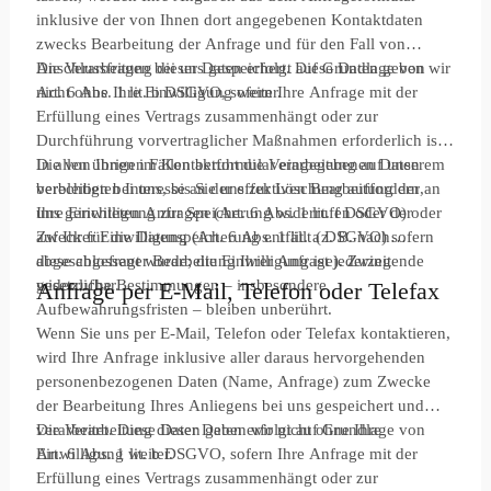
inklusive der von Ihnen dort angegebenen Kontaktdaten
zwecks Bearbeitung der Anfrage und für den Fall von
Anschlussfragen bei uns gespeichert. Diese Daten geben wir
Die Verarbeitung dieser Daten erfolgt auf Grundlage von
nicht ohne Ihre Einwilligung weiter.
Art. 6 Abs. 1 lit. b DSGVO, sofern Ihre Anfrage mit der
Erfüllung eines Vertrags zusammenhängt oder zur
Durchführung vorvertraglicher Maßnahmen erforderlich ist.
In allen übrigen Fällen beruht die Verarbeitung auf unserem
Die von Ihnen im Kontaktformular eingegebenen Daten
berechtigten Interesse an der effektiven Bearbeitung der an
verbleiben bei uns, bis Sie uns zur Löschung auffordern,
uns gerichteten Anfragen (Art. 6 Abs. 1 lit. f DSGVO) oder
Ihre Einwilligung zur Speicherung widerrufen oder der
auf Ihrer Einwilligung (Art. 6 Abs. 1 lit. a DSGVO) sofern
Zweck für die Datenspeicherung entfällt (z. B. nach
diese abgefragt wurde; die Einwilligung ist jederzeit
abgeschlossener Bearbeitung Ihrer Anfrage). Zwingende
widerrufbar.
gesetzliche Bestimmungen – insbesondere
Anfrage per E-Mail, Telefon oder Telefax
Aufbewahrungsfristen – bleiben unberührt.
Wenn Sie uns per E-Mail, Telefon oder Telefax kontaktieren,
wird Ihre Anfrage inklusive aller daraus hervorgehenden
personenbezogenen Daten (Name, Anfrage) zum Zwecke
der Bearbeitung Ihres Anliegens bei uns gespeichert und
verarbeitet. Diese Daten geben wir nicht ohne Ihre
Die Verarbeitung dieser Daten erfolgt auf Grundlage von
Einwilligung weiter.
Art. 6 Abs. 1 lit. b DSGVO, sofern Ihre Anfrage mit der
Erfüllung eines Vertrags zusammenhängt oder zur