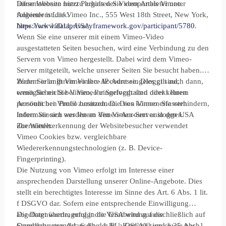
Informationen hierzu erhalten Sie vom Anbieter unter
Diese Website nutzt Plugins des Videoportals Vimeo.
folgendem Link:
Anbieter ist die Vimeo Inc., 555 West 18th Street, New York,
https://www.dataprivacyframework.gov/participant/5780
New York 10011, USA.
.
Wenn Sie eine unserer mit einem Vimeo-Video
ausgestatteten Seiten besuchen, wird eine Verbindung zu den
Servern von Vimeo hergestellt. Dabei wird dem Vimeo-
Server mitgeteilt, welche unserer Seiten Sie besucht haben.
Zudem erlangt Vimeo Ihre IP-Adresse. Dies gilt auch dann,
Wenn Sie in Ihrem Vimeo-Account eingeloggt sind,
wenn Sie nicht bei Vimeo eingeloggt sind oder keinen
ermöglichen Sie Vimeo, Ihr Surfverhalten direkt Ihrem
Account bei Vimeo besitzen. Die von Vimeo erfassten
persönlichen Profil zuzuordnen. Dies können Sie verhindern,
Informationen werden an den Vimeo-Server in den USA
indem Sie sich aus Ihrem Vimeo-Account ausloggen.
übermittelt.
Zur Wiedererkennung der Websitebesucher verwendet
Vimeo Cookies bzw. vergleichbare
Wiedererkennungstechnologien (z. B. Device-
Fingerprinting).
Die Nutzung von Vimeo erfolgt im Interesse einer
ansprechenden Darstellung unserer Online-Angebote. Dies
stellt ein berechtigtes Interesse im Sinne des Art. 6 Abs. 1 lit.
f DSGVO dar. Sofern eine entsprechende Einwilligung
abgefragt wurde, erfolgt die Verarbeitung ausschließlich auf
Die Datenübertragung in die USA wird auf die
Grundlage von Art. 6 Abs. 1 lit. a DSGVO und § 25 Abs. 1
Standardvertragsklauseln der EU-Kommission sowie nach