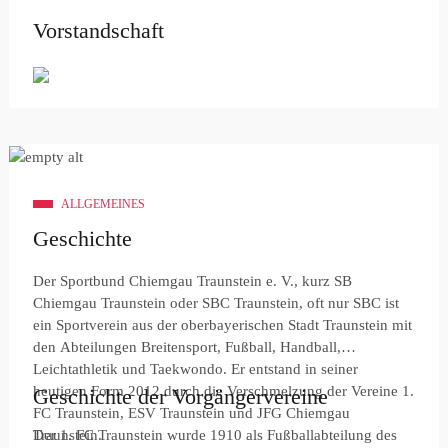
Vorstandschaft
ALLGEMEINES
Geschichte
Der Sportbund Chiemgau Traunstein e. V., kurz SB
Chiemgau Traunstein oder SBC Traunstein, oft nur SBC ist
ein Sportverein aus der oberbayerischen Stadt Traunstein mit
den Abteilungen Breitensport, Fußball, Handball,
Leichtathletik und Taekwondo. Er entstand in seiner
heutigen Form 2012 durch die Verschmelzung der Vereine 1.
Geschichte der Vorgängervereine
FC Traunstein, ESV Traunstein und JFG Chiemgau
Traunstein.
Der 1. FC Traunstein wurde 1910 als Fußballabteilung des