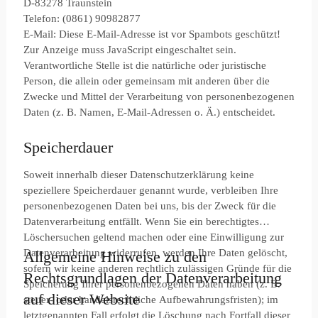
D-83278 Traunstein
Telefon: (0861) 90982877
E-Mail:
Diese E-Mail-Adresse ist vor Spambots geschützt!
Zur Anzeige muss JavaScript eingeschaltet sein.
Verantwortliche Stelle ist die natürliche oder juristische
Person, die allein oder gemeinsam mit anderen über die
Zwecke und Mittel der Verarbeitung von personenbezogenen
Daten (z. B. Namen, E-Mail-Adressen o. Ä.) entscheidet.
Speicherdauer
Soweit innerhalb dieser Datenschutzerklärung keine
speziellere Speicherdauer genannt wurde, verbleiben Ihre
personenbezogenen Daten bei uns, bis der Zweck für die
Datenverarbeitung entfällt. Wenn Sie ein berechtigtes
Löschersuchen geltend machen oder eine Einwilligung zur
Datenverarbeitung widerrufen, werden Ihre Daten gelöscht,
Allgemeine Hinweise zu den
sofern wir keine anderen rechtlich zulässigen Gründe für die
Rechtsgrundlagen der Datenverarbeitung
Speicherung Ihrer personenbezogenen Daten haben (z. B.
auf dieser Website
steuer- oder handelsrechtliche Aufbewahrungsfristen); im
letztgenannten Fall erfolgt die Löschung nach Fortfall dieser