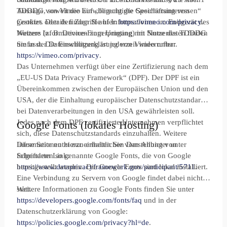
TDDDG, soweit die Einwilligung die Speicherung von
Aussage von Vimeo auf „berechtigte Geschäftsinteressen“
Cookies oder den Zugriff auf Informationen im Endgerät des
gestützt. Details finden Sie hier:
https://vimeo.com/privacy
.
Nutzers (z. B. Device-Fingerprinting) im Sinne des TDDDG
Weitere Informationen zum Umgang mit Nutzerdaten finden
umfasst. Die Einwilligung ist jederzeit widerrufbar.
Sie in der Datenschutzerklärung von Vimeo unter:
https://vimeo.com/privacy
.
Das Unternehmen verfügt über eine Zertifizierung nach dem
„EU-US Data Privacy Framework“ (DPF). Der DPF ist ein
Übereinkommen zwischen der Europäischen Union und den
USA, der die Einhaltung europäischer Datenschutzstandards
bei Datenverarbeitungen in den USA gewährleisten soll.
Jedes nach dem DPF zertifizierte Unternehmen verpflichtet
Google Fonts (lokales Hosting)
sich, diese Datenschutzstandards einzuhalten. Weitere
Informationen hierzu erhalten Sie vom Anbieter unter
Diese Seite nutzt zur einheitlichen Darstellung von
folgendem Link:
Schriftarten so genannte Google Fonts, die von Google
https://www.dataprivacyframework.gov/participant/5711
bereitgestellt werden. Die Google Fonts sind lokal installiert.
.
Eine Verbindung zu Servern von Google findet dabei nicht
statt.
Weitere Informationen zu Google Fonts finden Sie unter
https://developers.google.com/fonts/faq
und in der
Datenschutzerklärung von Google:
https://policies.google.com/privacy?hl=de
.